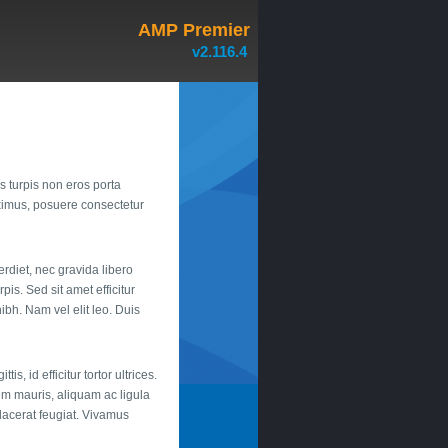
AMP Premier
v2.116.4
s turpis non eros porta
aximus, posuere consectetur
erdiet, nec gravida libero
is. Sed sit amet efficitur
ibh. Nam vel elit leo. Duis
, id efficitur tortor ultrices.
em mauris, aliquam ac ligula
placerat feugiat. Vivamus