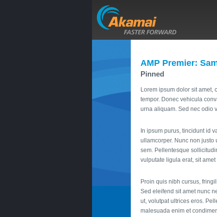
AMP Premier: Sam
Pinned
Lorem ipsum dolor sit amet, c
tempor. Donec vehicula conva
urna aliquam. Sed nec odio vit
In ipsum purus, tincidunt id v
ullamcorper. Nunc non justo ut
sem. Pellentesque sollicitudi
vulputate ligula erat, sit ame
Proin quis nibh cursus, fringil
Sed eleifend sit amet nunc n
ut, volutpat ultrices eros. Pe
malesuada enim et condimen