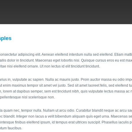
ples
onsectetur adipiscing elit. Aenean eleifend interdum nulla sed eleifend. Etiam matti
llis dolor in tincidunt. Maecenas eget lobortis nisi. Quisque cursus eros eu est m
ae nisi eleifend ornare. Ut non lectus id elit tincidunt tincidunt.
arius in, vulputate ac sapien. Nulla ac mauris justo. Proin auctor massa eu odio imp
 enim maximus tempor sit amet vel justo. Sed sit amet laoreet felis, sed eleifend turp
n, lorem at dapibus semper, sem est tincidunt nibh, quis vulputate lectus massa ac n
t pellentesque nisl scelerisque non.
la quam nec, tempor nulla. Nullam ut arcu odio. Curabitur blandit neque ac arcu sagittis
ec blandit. Integer non lacus a velit bibendum aliquam quis eget urna. Maecenas s
llentesque finibus eleifend ipsum, id tempus erat ultrices suscipit. Phasellus iaculis 
tum faucibus.