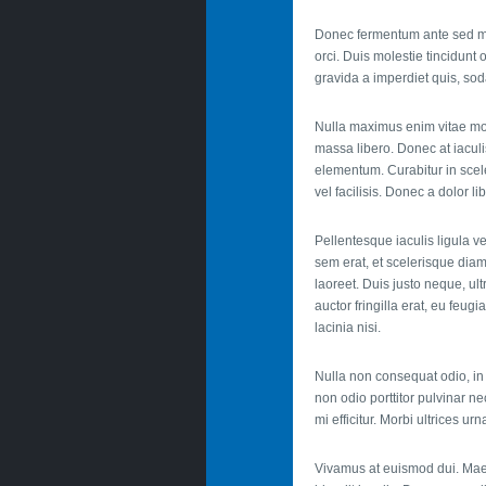
Donec fermentum ante sed metu
orci. Duis molestie tincidunt
gravida a imperdiet quis, so
Nulla maximus enim vitae molli
massa libero. Donec at iaculis
elementum. Curabitur in scele
vel facilisis. Donec a dolor 
Pellentesque iaculis ligula ve
sem erat, et scelerisque diam
laoreet. Duis justo neque, u
auctor fringilla erat, eu feu
lacinia nisi.
Nulla non consequat odio, in u
non odio porttitor pulvinar n
mi efficitur. Morbi ultrices u
Vivamus at euismod dui. Maecena