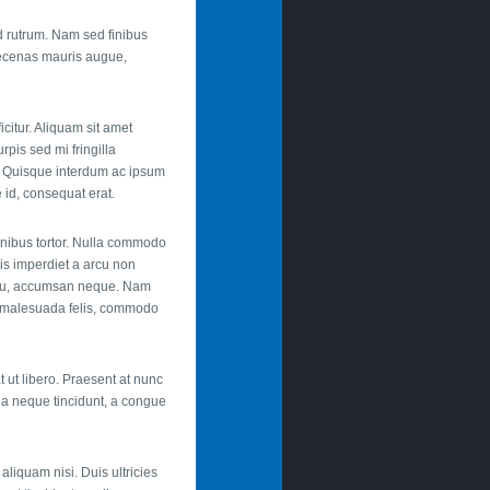
d rutrum. Nam sed finibus
Maecenas mauris augue,
icitur. Aliquam sit amet
rpis sed mi fringilla
us. Quisque interdum ac ipsum
 id, consequat erat.
finibus tortor. Nulla commodo
uis imperdiet a arcu non
l eu, accumsan neque. Nam
lla malesuada felis, commodo
t ut libero. Praesent at nunc
m a neque tincidunt, a congue
 aliquam nisi. Duis ultricies