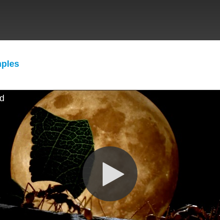
ples
d