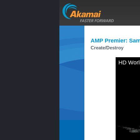
AMP Premier: Sam
Create/Destroy
HD Worl