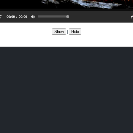
00:00
00:00
Show
Hide
|